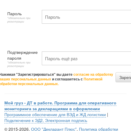
Пароль
*обязательно при
регистрации
Подтверждение
пароля
*обязательно при
регистрации
Нажимая "Зарегистрироваться" вы даете
согласие на обработку
Зарег
ваших персональных данных
и соглашаетесь с
Политикой
обработки персональных данных.
Мой груз - ДТ в работе. Программа для оперативного
мониторинга за декларациями в оформлении
Программное обеспечение для ВЭД и ЖД логистики
|
Подключение к ЭД2, Электронная подпись
© 2015-2026,
ООО "Декларант Плюс"
,
Политика обработки