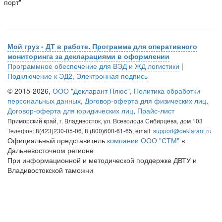
порт"
Мой груз - ДТ в работе. Программа для оперативного
мониторинга за декларациями в оформлении
Программное обеспечение для ВЭД и ЖД логистики
|
Подключение к ЭД2, Электронная подпись
© 2015-2026,
ООО "Декларант Плюс"
,
Политика обработки
персональных данных
,
Договор-оферта для физических лиц
,
Договор-оферта для юридических лиц
,
Прайс-лист
Приморский край, г. Владивосток, ул. Всеволода Сибирцева, дом 103
Телефон: 8(423)230-05-06, 8 (800)600-61-65; email:
support@deklarant.ru
Официальный представитель
компании ООО "СТМ"
в
Дальневосточном регионе
При информационной и методической поддержке ДВТУ и
Владивостокской таможни